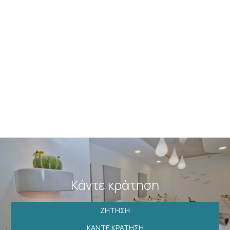
Social distancing specifications in public areas.
Simple & fast check-in / check-out procedures in
outdoor areas (when possible) with suggested check
in time 15:00 and Check out time 11:00 following the
mandatory instructions from the state due to COVID-19
Doctors on call 24/7 to provide special care to our
guests
Medical Kit and laser thermometer available for our
staff and guests
Electronic payment and invoicing for all upcoming
reservations
Ongoing training for our compliant staff.
Κάντε κράτηση
ΖΉΤΗΣΗ
ΚΆΝΤΕ ΚΡΆΤΗΣΗ