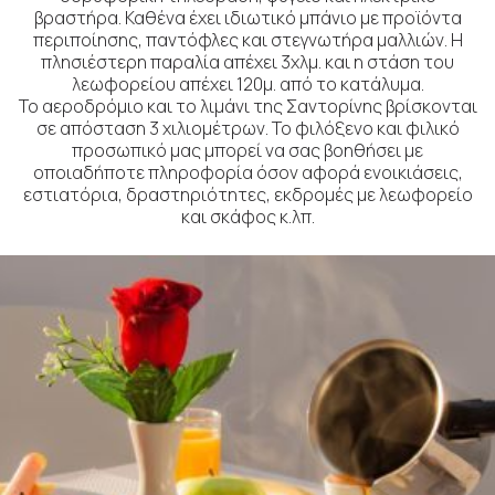
βραστήρα. Καθένα έχει ιδιωτικό μπάνιο με προϊόντα
περιποίησης, παντόφλες και στεγνωτήρα μαλλιών. Η
πλησιέστερη παραλία απέχει 3χλμ. και η στάση του
λεωφορείου απέχει 120μ. από το κατάλυμα.
Το αεροδρόμιο και το λιμάνι της Σαντορίνης βρίσκονται
σε απόσταση 3 χιλιομέτρων. Το φιλόξενο και φιλικό
προσωπικό μας μπορεί να σας βοηθήσει με
οποιαδήποτε πληροφορία όσον αφορά ενοικιάσεις,
εστιατόρια, δραστηριότητες, εκδρομές με λεωφορείο
και σκάφος κ.λπ.
Παροχές
Ικανοποιούμε την κάθε σας ανάγκη
Όλα τα δωμάτια διαθέτουν επιπλωμένο μπαλκόνι