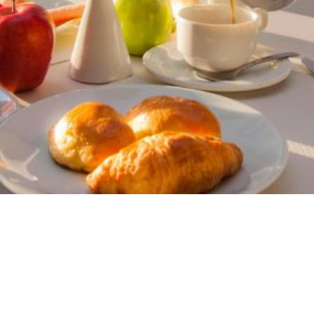
με θέα στη θάλασσα ή την Καλντέρα. Οι στάνταρ
παροχές περιλαμβάνουν LED Smart TV, δωρεάν
ασύρματο ίντερνετ, κλιματισμό, ιδιωτικό μπάνιο
με προϊόντα περιποίησης και θυρίδα ασφαλείας. Η
σουίτα διαθέτει υδρομασάζ.
ΠΕΡΙΣΣΌΤΕΡΑ
Γιατί το Nemesis Hotel Σαντορίνη