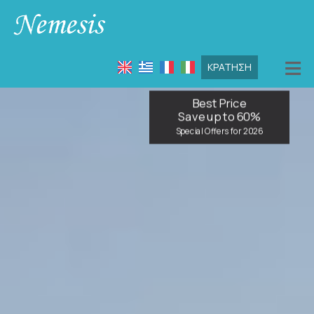
≡
ΚΡΆΤΗΣΗ
ΑΡΧΙΚΉ
Best Price
Save up to 60%
ΤΟΠΟΘΕΣΊΑ
Special Offers for 2026
ΔΙΑΜΟΝΉ
ΠΑΡΟΧΈΣ
ΦΩΤΟΓΡΑΦΊΕΣ
HEALTH FIRST
FAQ
ΕΝΤΥΠΏΣΕΙΣ