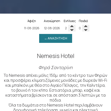
Άφιξη
Αναχώρηση
Ενήλικες
Παιδιά
→ ΑΝΑΖΉΤΗΣΗ
Nemesis Hotel
Φηρά Σαντορίνη
Το Nemesis απέχει μόλις 150μ. από το κέντρο των Φηρών
και προσφέρει κλιματιζόμενες μονάδες με δωρεάν Wi-Fi
και μπαλκόνι με θέα στο Αιγαίο Πέλαγος, την Καλντέρα,
το βουνό ή τον κήπο. Εστιατόρια, μπαρ, καφέ και
καταστήματα βρίσκονται σε απόσταση 3 λεπτών με τα
πόδια.
Όλα τα δωμάτια στο Nemesis Hotel περιλαμβάνουν
δορυφορική τηλεόραση, ψυγείο και ηλεκτρικό