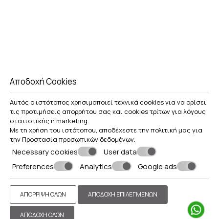
12 m²
έως 2 επισκέπτες
1 μεγάλο διπλό κρεβάτι
ΠΕΡΙΣΣΌΤΕΡΑ
Αποδοχή Cookies
Αυτός ο ιστότοπος χρησιμοποιεί τεχνικά cookies για να ορίσει
τις προτιμήσεις απορρήτου σας και cookies τρίτων για λόγους
στατιστικής ή marketing.
Με τη χρήση του ιστότοπου, αποδέχεστε την πολιτική μας για
ΚΆΝΤΕ ΚΡΆΤΗΣΗ
την
Προστασία προσωπικών δεδομένων
.
Necessary cookies
User data
Preferences
Analytics
Google ads
DUPLEX ΣΟΥΊΤΑ ΜΕ ΘΈΑ ΣΤΗΝ ΚΑΛΝΤΈΡΑ
ΑΠΌΡΡΙΨΗ ΌΛΩΝ
ΑΠΟΔΟΧΉ ΕΠΙΛΕΓΜΈΝΩΝ
28 m²
έως 2 επισκέπτες
1 μεγάλο διπλό κρεβάτι
ΑΠΟΔΟΧΉ ΌΛΩΝ