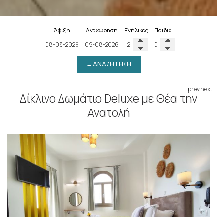
Άφιξη
Αναχώρηση
Ενήλικες
Παιδιά
→ ΑΝΑΖΉΤΗΣΗ
prev
next
Δίκλινο Δωμάτιο Deluxe με Θέα την
Ανατολή