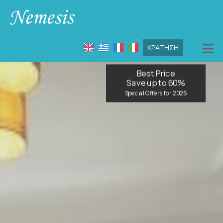
≡
ΚΡΆΤΗΣΗ
ΑΡΧΙΚΉ
Best Price
Save up to 60%
ΤΟΠΟΘΕΣΊΑ
Special Offers for 2026
ΔΙΑΜΟΝΉ
ΠΑΡΟΧΈΣ
ΦΩΤΟΓΡΑΦΊΕΣ
HEALTH FIRST
FAQ
ΕΝΤΥΠΏΣΕΙΣ